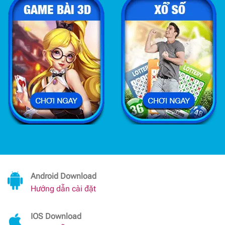
Android Download
Hướng dẫn cài đặt
IOS Download