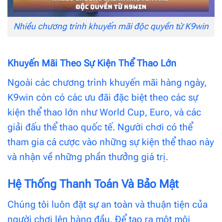
Nhiều chương trình khuyến mãi độc quyền từ K9win
Khuyến Mãi Theo Sự Kiện Thể Thao Lớn
Ngoài các chương trình khuyến mãi hàng ngày,
K9win còn có các ưu đãi đặc biệt theo các sự
kiện thể thao lớn như World Cup, Euro, và các
giải đấu thể thao quốc tế. Người chơi có thể
tham gia cá cược vào những sự kiện thể thao này
và nhận về những phần thưởng giá trị.
Hệ Thống Thanh Toán Và Bảo Mật
Chúng tôi luôn đặt sự an toàn và thuận tiện của
người chơi lên hàng đầu. Để tạo ra một môi