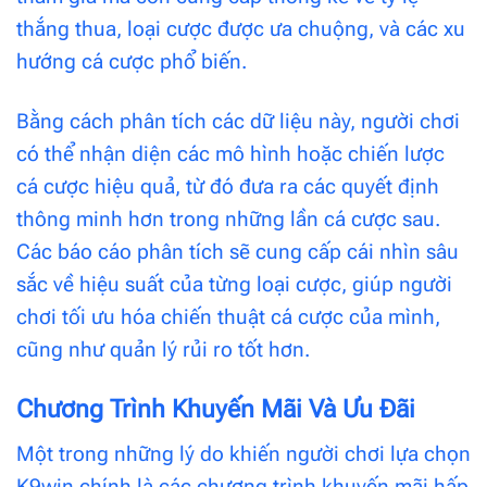
thắng thua, loại cược được ưa chuộng, và các xu
hướng cá cược phổ biến.
Bằng cách phân tích các dữ liệu này, người chơi
có thể nhận diện các mô hình hoặc chiến lược
cá cược hiệu quả, từ đó đưa ra các quyết định
thông minh hơn trong những lần cá cược sau.
Các báo cáo phân tích sẽ cung cấp cái nhìn sâu
sắc về hiệu suất của từng loại cược, giúp người
chơi tối ưu hóa chiến thuật cá cược của mình,
cũng như quản lý rủi ro tốt hơn.
Chương
Trình Khuyến Mãi Và Ưu Đãi
Một trong những lý do khiến người chơi lựa chọn
K9win chính là các chương trình khuyến mãi hấp