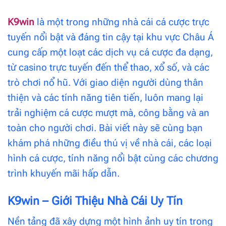
K9win
là một trong những nhà cái cá cược trực
tuyến nổi bật và đáng tin cậy tại khu vực Châu Á
cung cấp một loạt các dịch vụ cá cược đa dạng,
từ casino trực tuyến đến thể thao, xổ số, và các
trò chơi nổ hũ. Với giao diện người dùng thân
thiện và các tính năng tiên tiến, luôn mang lại
trải nghiệm cá cược mượt mà, công bằng và an
toàn cho người chơi. Bài viết này sẽ cùng bạn
khám phá những điều thú vị về nhà cái, các loại
hình cá cược, tính năng nổi bật cùng các chương
trình khuyến mãi hấp dẫn.
K9win – Giới Thiệu Nhà Cái Uy Tín
Nền tảng đã xây dựng một hình ảnh uy tín trong