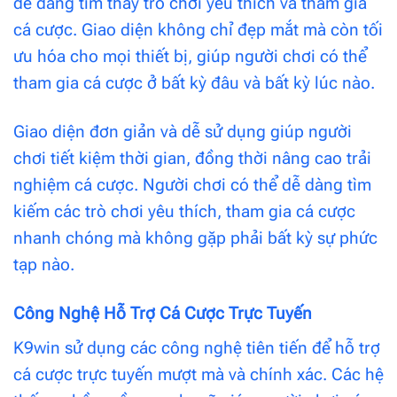
dễ dàng tìm thấy trò chơi yêu thích và tham gia
cá cược. Giao diện không chỉ đẹp mắt mà còn tối
ưu hóa cho mọi thiết bị, giúp người chơi có thể
tham gia cá cược ở bất kỳ đâu và bất kỳ lúc nào.
Giao diện đơn giản và dễ sử dụng giúp người
chơi tiết kiệm thời gian, đồng thời nâng cao trải
nghiệm cá cược. Người chơi có thể dễ dàng tìm
kiếm các trò chơi yêu thích, tham gia cá cược
nhanh chóng mà không gặp phải bất kỳ sự phức
tạp nào.
Công Nghệ Hỗ Trợ Cá Cược Trực Tuyến
K9win sử dụng các công nghệ tiên tiến để hỗ trợ
cá cược trực tuyến mượt mà và chính xác. Các hệ