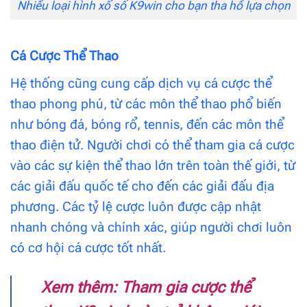
Nhiều loại hình xổ số K9win cho bạn tha hồ lựa chọn
Cá Cược Thể Thao
Hệ thống cũng cung cấp dịch vụ cá cược thể
thao phong phú, từ các môn thể thao phổ biến
như bóng đá, bóng rổ, tennis, đến các môn thể
thao điện tử. Người chơi có thể tham gia cá cược
vào các sự kiện thể thao lớn trên toàn thế giới, từ
các giải đấu quốc tế cho đến các giải đấu địa
phương. Các tỷ lệ cược luôn được cập nhật
nhanh chóng và chính xác, giúp người chơi luôn
có cơ hội cá cược tốt nhất.
Xem thêm: Tham gia cược thể