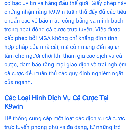
cờ bạc uy tín và hàng đầu thế giới. Giấy phép này
chứng nhận rằng K9Win tuân thủ đầy đủ các tiêu
chuẩn cao về bảo mật, công bằng và minh bạch
trong hoạt động cá cược trực tuyến. Việc được
cấp phép bởi MGA không chỉ khẳng định tính
hợp pháp của nhà cái, mà còn mang đến sự an
tâm cho người chơi khi tham gia các dịch vụ cá
cược, đảm bảo rằng mọi giao dịch và trải nghiệm
cá cược đều tuân thủ các quy định nghiêm ngặt
của ngành.
Các Loại Hình Dịch Vụ Cá Cược Tại
K9win
Hệ thống cung cấp một loạt các dịch vụ cá cược
trực tuyến phong phú và đa dạng, từ những trò