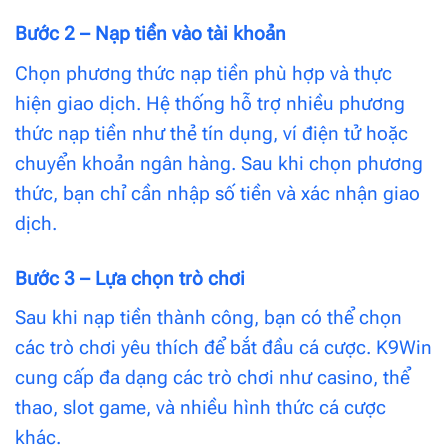
Bước 2 – Nạp tiền vào tài khoản
Chọn phương thức nạp tiền phù hợp và thực
hiện giao dịch. Hệ thống hỗ trợ nhiều phương
thức nạp tiền như thẻ tín dụng, ví điện tử hoặc
chuyển khoản ngân hàng. Sau khi chọn phương
thức, bạn chỉ cần nhập số tiền và xác nhận giao
dịch.
Bước 3 – Lựa chọn trò chơi
Sau khi nạp tiền thành công, bạn có thể chọn
các trò chơi yêu thích để bắt đầu cá cược. K9Win
cung cấp đa dạng các trò chơi như casino, thể
thao, slot game, và nhiều hình thức cá cược
khác.