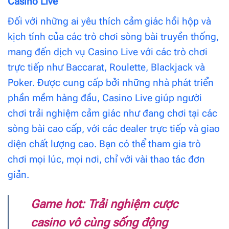
Casino Live
Đối với những ai yêu thích cảm giác hồi hộp và
kịch tính của các trò chơi sòng bài truyền thống,
mang đến dịch vụ Casino Live với các trò chơi
trực tiếp như Baccarat, Roulette, Blackjack và
Poker. Được cung cấp bởi những nhà phát triển
phần mềm hàng đầu, Casino Live giúp người
chơi trải nghiệm cảm giác như đang chơi tại các
sòng bài cao cấp, với các dealer trực tiếp và giao
diện chất lượng cao. Bạn có thể tham gia trò
chơi mọi lúc, mọi nơi, chỉ với vài thao tác đơn
giản.
Game hot: Trải nghiệm cược
casino vô cùng sống động