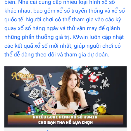
biến. Nhà cái cung cấp nhiều loại hình xổ số
khác nhau, bao gồm xổ số truyền thống và xổ số
quốc tế. Người chơi có thể tham gia vào các kỳ
quay xổ số hàng ngày và thử vận may để giành
những phần thưởng giá trị. K9win luôn cập nhật
các kết quả xổ số mới nhất, giúp người chơi có
thể dễ dàng theo dõi và tham gia dự đoán.