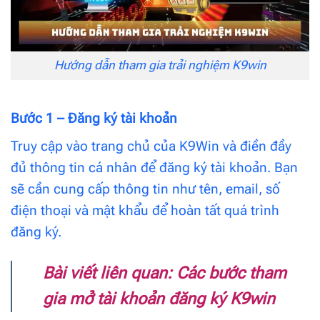
Hướng dẫn tham gia trải nghiệm K9win
Bước 1 – Đăng ký tài khoản
Truy cập vào trang chủ của K9Win và điền đầy
đủ thông tin cá nhân để đăng ký tài khoản. Bạn
sẽ cần cung cấp thông tin như tên, email, số
điện thoại và mật khẩu để hoàn tất quá trình
đăng ký.
Bài viết liên quan: Các bước tham
gia mở tài khoản đăng ký K9win