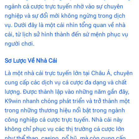
ngành cá cược trực tuyến nhờ vào sự chuyên
nghiệp và sự đổi mới không ngừng trong dịch
vụ. Dưới đây là một cái nhìn tổng quan về nhà
cái, từ lịch sử hình thành đến sứ mệnh phục vụ
người chơi.
Sơ Lược Về Nhà Cái
Là một nhà cái trực tuyến lớn tại Châu Á, chuyên
cung cấp các dịch vụ cá cược đa dạng và chất
lượng. Được thành lập vào những năm gần đây,
K9win nhanh chóng phát triển và trở thành một
trong những thương hiệu nổi bật trong ngành
công nghiệp cá cược trực tuyến. Nhà cái này
không chỉ phục vụ các thị trường cá cược lớn
như thể thao, casino, nổ hũ, mà còn cung cấp