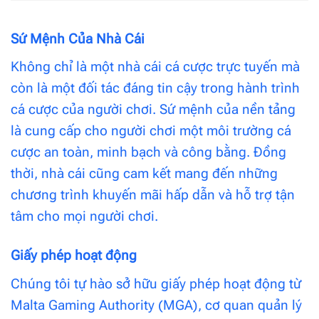
Sứ Mệnh Của Nhà Cái
Không chỉ là một nhà cái cá cược trực tuyến mà
còn là một đối tác đáng tin cậy trong hành trình
cá cược của người chơi. Sứ mệnh của nền tảng
là cung cấp cho người chơi một môi trường cá
cược an toàn, minh bạch và công bằng. Đồng
thời, nhà cái cũng cam kết mang đến những
chương trình khuyến mãi hấp dẫn và hỗ trợ tận
tâm cho mọi người chơi.
Giấy phép hoạt động
Chúng tôi tự hào sở hữu giấy phép hoạt động từ
Malta Gaming Authority (MGA), cơ quan quản lý