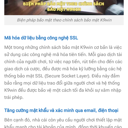
Biện pháp bảo mật theo chính sách bảo mật K9win
Mã hóa dữ liệu bằng công nghệ SSL
Một trong những chính sách bảo mật K9win cơ bản là việc
sử dụng các công nghệ mã hóa tiên tiến. Mỗi giao dịch tài
chính của người chơi, từ việc nạp tiền, rút tiền cho đến các
giao dịch cá cược, đều được mã hóa kỹ lưỡng bằng các hệ
thống bảo mật SSL (Secure Socket Layer). Điều này đảm
bảo rằng mọi dữ liệu trao đổi giữa người chơi và hệ thống
K9win đều được bảo vệ một cách tối đa khỏi sự xâm nhập
trái phép.
Tăng cường mật khẩu và xác minh qua email, điện thoại
Bên cạnh đó, nhà cái còn yêu cầu người chơi thiết lập mật
khẩu mạnh cho tài khoản của mình, đồng thời khuyến cáo