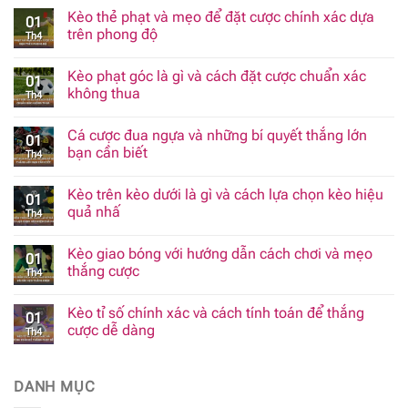
Kèo thẻ phạt và mẹo để đặt cược chính xác dựa
01
trên phong độ
Th4
Kèo phạt góc là gì và cách đặt cược chuẩn xác
01
không thua
Th4
Cá cược đua ngựa và những bí quyết thắng lớn
01
bạn cần biết
Th4
Kèo trên kèo dưới là gì và cách lựa chọn kèo hiệu
01
quả nhấ
Th4
Kèo giao bóng với hướng dẫn cách chơi và mẹo
01
thắng cược
Th4
Kèo tỉ số chính xác và cách tính toán để thắng
01
cược dễ dàng
Th4
DANH MỤC