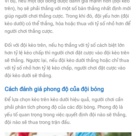
Ví dụ, nếu một đội bóng được đánh giá mạnh hơn (đội kèo
trên), họ sẽ phải thắng với một số bàn thắng nhất định mới
giúp người chơi thắng cược. Trong khi đó, đội yếu hơn (đội
kèo dưới) có thể thắng, hòa hoặc thua với tỷ số nhỏ hơn để
người chơi thắng cược.
Đối với đội kèo trên, nếu họ thắng với tỷ số cách biệt lớn
hơn tỷ lệ kèo chấp thì người chơi đặt cược vào đội kèo trên
sẽ thắng. Ngược lại, nếu đội kèo dưới thắng hoặc chỉ thua
với tỷ số nhỏ hơn tỷ lệ kèo chấp, người chơi đặt cược vào
đội kèo dưới sẽ thắng.
Cách đánh giá phong độ của đội bóng
Để lựa chọn kèo trên kèo dưới hiệu quả, người chơi cần
phải phân tích phong độ của các đội bóng. Phong độ là
yếu tố quan trọng trong việc quyết định đội nào sẽ thắng,
đội nào sẽ thua trong trận đấu.