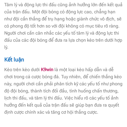
Tâm lý và động lực thi đấu cũng ảnh hưởng lớn đến kết quả
của trận đấu. Một đội bóng có động lực cao, chẳng hạn
như đội cần thắng để trụ hạng hoặc giành chức vô địch, sẽ
có phong độ tốt hơn so với đội không có mục tiêu rõ ràng.
Người chơi cần cân nhắc các yếu tố tâm lý và động lực thi
đấu của các đội bóng để đưa ra lựa chọn kèo trên dưới hợp
lý.
Kết luận
Kèo trên kèo dưới
K9win
là một loại kèo hấp dẫn và dễ
chơi trong cá cược bóng đá. Tuy nhiên, để chiến thắng kèo
này, người chơi cần phải phân tích kỹ các yếu tố như phong
độ đội bóng, thành tích đối đầu, tình huống chấn thương,
lịch thi đấu, và tâm lý thi đấu. Việc hiểu rõ các yếu tố ảnh
hưởng đến kết quả của trận đấu sẽ giúp bạn đưa ra quyết
định cược chính xác và tăng cơ hội thắng cược.