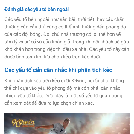
Đánh giá các yếu tố bên ngoài
Các yếu tố bên ngoài như sân bãi, thời tiết, hay các chấn
thương của cầu thủ cũng có thể ảnh hưởng đến phong độ
của các đội bóng. Đội chủ nhà thường có lợi thế hơn về
tâm lý và sự cổ vũ của khán giả, trong khi đội khách sẽ gặp
khó khăn hơn trong việc thi đấu xa nhà. Các yếu tố này cần
được tính toán khi lựa chọn kèo trên kèo dưới.
Các yếu tố cần cân nhắc khi phân tích kèo
Khi phân tích kèo trên kèo dưới K9win, người chơi không
thể chỉ dựa vào yếu tố phong độ mà còn phải cân nhắc
nhiều yếu tố khác. Dưới đây là một số yếu tố quan trọng
cần xem xét để đưa ra lựa chọn chính xác.