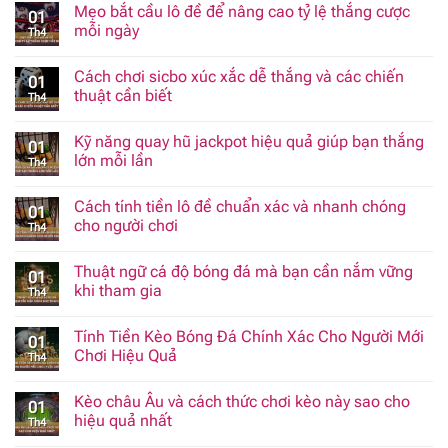
Mẹo bắt cầu lô đề để nâng cao tỷ lệ thắng cược
01
mỗi ngày
Th4
Cách chơi sicbo xúc xắc dễ thắng và các chiến
01
thuật cần biết
Th4
Kỹ năng quay hũ jackpot hiệu quả giúp bạn thắng
01
lớn mỗi lần
Th4
Cách tính tiền lô đề chuẩn xác và nhanh chóng
01
cho người chơi
Th4
Thuật ngữ cá độ bóng đá mà bạn cần nắm vững
01
khi tham gia
Th4
Tính Tiền Kèo Bóng Đá Chính Xác Cho Người Mới
01
Chơi Hiệu Quả
Th4
Kèo châu Âu và cách thức chơi kèo này sao cho
01
hiệu quả nhất
Th4