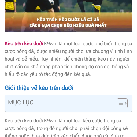
Kèo trên kèo dưới
K9win là một loại cược phổ biến trong cá
cược bóng đá, được nhiều người chơi ưa chuộng vì tính linh
hoạt và dễ hiểu. Tuy nhiên, để chiến thắng kèo này, người
chơi cần có khả năng phân tích phong độ các đội bóng và
hiểu rõ các yếu tố tác động đến kết quả.
Giới thiệu về kèo trên dưới
MỤC LỤC
Kèo trên kèo dưới K9win là một loại kèo cược trong cá
cược bóng đá, trong đó người chơi phải chọn đội bóng sẽ
thắng hoặc thua dựa trên kèo chấp được nhà cái đưa ra.