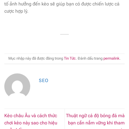
tố ảnh hưởng đến kèo sẽ giúp bạn có được chiến lược cá
cược hợp lý.
Mục nhập này đã được đăng trong
Tin Tức
. Đánh dấu trang
permalink
.
SEO
Kèo châu Âu và cách thức
Thuật ngữ cá độ bóng đá mà
chơi kèo này sao cho hiệu
bạn cần nắm vững khi tham