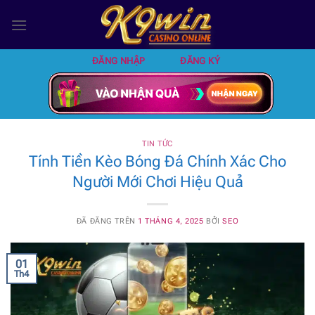
Chuyển
đến
nội
dung
ĐĂNG NHẬP
ĐĂNG KÝ
TIN TỨC
Tính Tiền Kèo Bóng Đá Chính Xác Cho
Người Mới Chơi Hiệu Quả
ĐÃ ĐĂNG TRÊN
1 THÁNG 4, 2025
BỞI
SEO
01
Th4