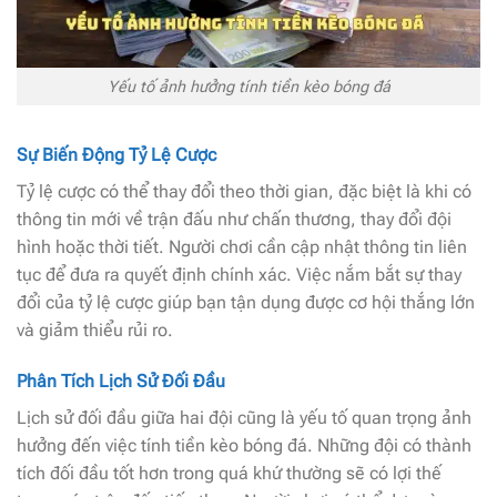
Yếu tố ảnh hưởng tính tiền kèo bóng đá
Sự Biến Động Tỷ Lệ Cược
Tỷ lệ cược có thể thay đổi theo thời gian, đặc biệt là khi có
thông tin mới về trận đấu như chấn thương, thay đổi đội
hình hoặc thời tiết. Người chơi cần cập nhật thông tin liên
tục để đưa ra quyết định chính xác. Việc nắm bắt sự thay
đổi của tỷ lệ cược giúp bạn tận dụng được cơ hội thắng lớn
và giảm thiểu rủi ro.
Phân Tích Lịch Sử Đối Đầu
Lịch sử đối đầu giữa hai đội cũng là yếu tố quan trọng ảnh
hưởng đến việc tính tiền kèo bóng đá. Những đội có thành
tích đối đầu tốt hơn trong quá khứ thường sẽ có lợi thế