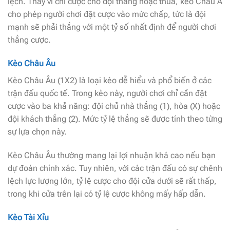
lệch. Thay vì chỉ cược cho đội thắng hoặc thua, kèo Châu Á
cho phép người chơi đặt cược vào mức chấp, tức là đội
mạnh sẽ phải thắng với một tỷ số nhất định để người chơi
thắng cược.
Kèo Châu Âu
Kèo Châu Âu (1X2) là loại kèo dễ hiểu và phổ biến ở các
trận đấu quốc tế. Trong kèo này, người chơi chỉ cần đặt
cược vào ba khả năng: đội chủ nhà thắng (1), hòa (X) hoặc
đội khách thắng (2). Mức tỷ lệ thắng sẽ được tính theo từng
sự lựa chọn này.
Kèo Châu Âu thường mang lại lợi nhuận khá cao nếu bạn
dự đoán chính xác. Tuy nhiên, với các trận đấu có sự chênh
lệch lực lượng lớn, tỷ lệ cược cho đội cửa dưới sẽ rất thấp,
trong khi cửa trên lại có tỷ lệ cược không mấy hấp dẫn.
Kèo Tài Xỉu