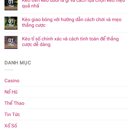
Kèo trên kèo dưới là gì và cách lựa chọn kèo hiệu
01
quả nhấ
Th4
Kèo giao bóng với hướng dẫn cách chơi và mẹo
01
thắng cược
Th4
Kèo tỉ số chính xác và cách tính toán để thắng
01
cược dễ dàng
Th4
DANH MỤC
Casino
Nổ Hũ
Thể Thao
Tin Tức
Xổ Số