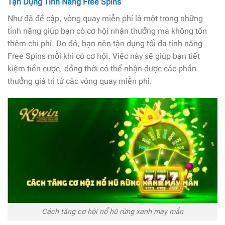
Tận Dụng Tính Năng Free Spins
Như đã đề cập, vòng quay miễn phí là một trong những
tính năng giúp bạn có cơ hội nhận thưởng mà không tốn
thêm chi phí. Do đó, bạn nên tận dụng tối đa tính năng
Free Spins mỗi khi có cơ hội. Việc này sẽ giúp bạn tiết
kiệm tiền cược, đồng thời có thể nhận được các phần
thưởng giá trị từ các vòng quay miễn phí.
Cách tăng cơ hội nổ hũ rừng xanh may mắn