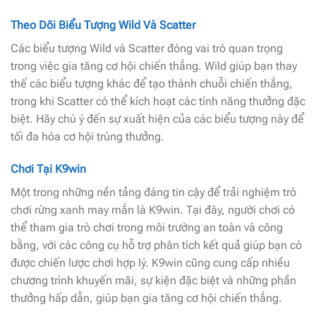
Theo Dõi Biểu Tượng Wild Và Scatter
Các biểu tượng Wild và Scatter đóng vai trò quan trọng
trong việc gia tăng cơ hội chiến thắng. Wild giúp bạn thay
thế các biểu tượng khác để tạo thành chuỗi chiến thắng,
trong khi Scatter có thể kích hoạt các tính năng thưởng đặc
biệt. Hãy chú ý đến sự xuất hiện của các biểu tượng này để
tối đa hóa cơ hội trúng thưởng.
Chơi Tại K9win
Một trong những nền tảng đáng tin cậy để trải nghiệm trò
chơi rừng xanh may mắn là K9win. Tại đây, người chơi có
thể tham gia trò chơi trong môi trường an toàn và công
bằng, với các công cụ hỗ trợ phân tích kết quả giúp bạn có
được chiến lược chơi hợp lý. K9win cũng cung cấp nhiều
chương trình khuyến mãi, sự kiện đặc biệt và những phần
thưởng hấp dẫn, giúp bạn gia tăng cơ hội chiến thắng.